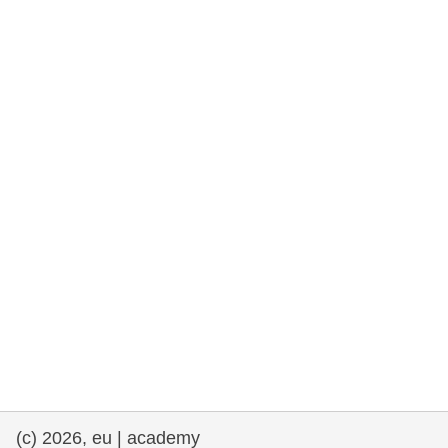
та права людини та демократія
морське судноплавство та рибальство
міграція та інтеграція
харчування, здоров'я та добробут
лідерство в державному секторі,
інновації та обмін знаннями
Транспорт та інфраструктура
(c) 2026, eu | academy