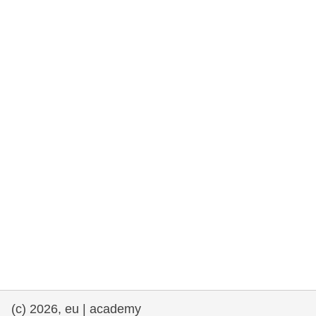
drepturile omului și democrație
maritime si pescuit
migrație și integrare
nutriție, sănătate și bunăstare
leadership în sectorul public, inovare și
schimb de cunoștințe
transport și infrastructură
(c) 2026, eu | academy