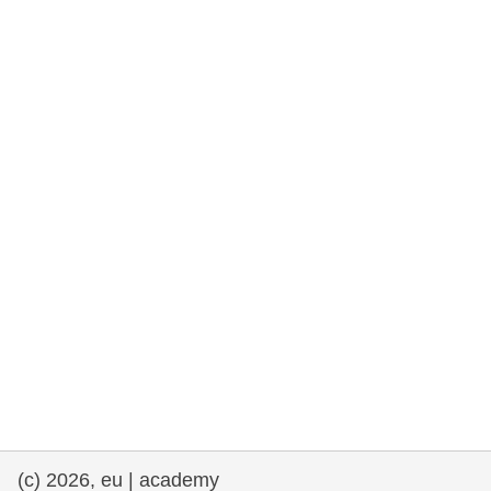
fundamentales, y democracia
marítimo y pesca
migración e integración
nutrición, salud y bienestar
liderazgo, innovación y el intercambio de
conocimientos en el sector público
transporte e infraestructuras
(c) 2026, eu | academy