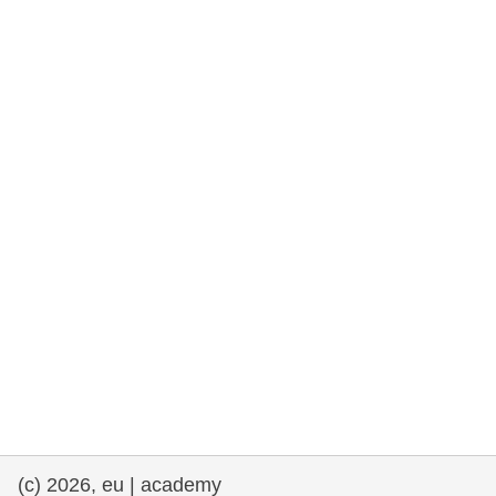
democrazia
marittimo e pesca
migrazione e integrazione
nutrizione, salute e benessere
leadership del settore pubblico,
innovazione e condivisione delle
conoscenze
trasporti e infrastrutture
(c) 2026, eu | academy