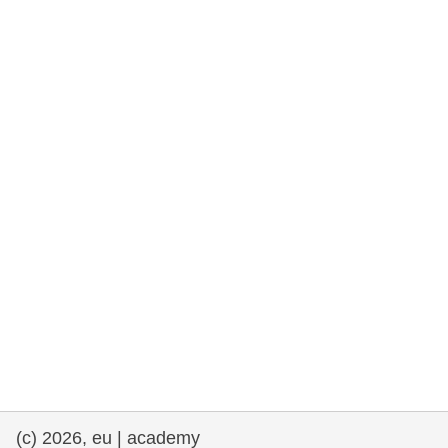
rights, & democracy
maritime & fisheries
migration & integration
nutrition, health & wellbeing
public sector leadership, innovation &
knowledge sharing
transport & infrastructure
(c) 2026, eu | academy