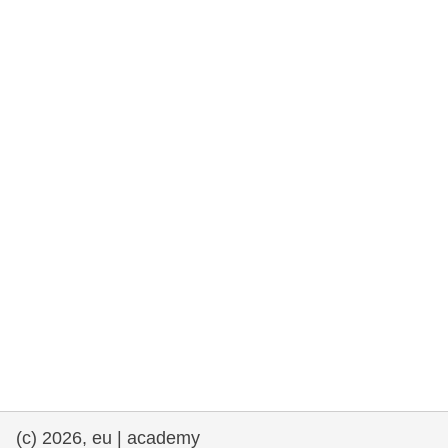
rights, & democracy
maritime & fisheries
migration & integration
nutrition, health & wellbeing
public sector leadership, innovation &
knowledge sharing
transport & infrastructure
(c) 2026, eu | academy