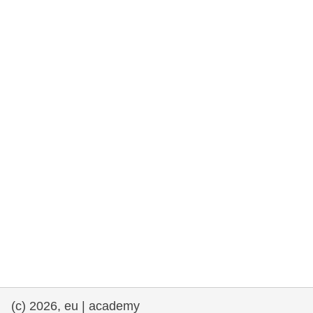
rights, & democracy
maritime & fisheries
migration & integration
nutrition, health & wellbeing
public sector leadership, innovation &
knowledge sharing
transport & infrastructure
(c) 2026, eu | academy