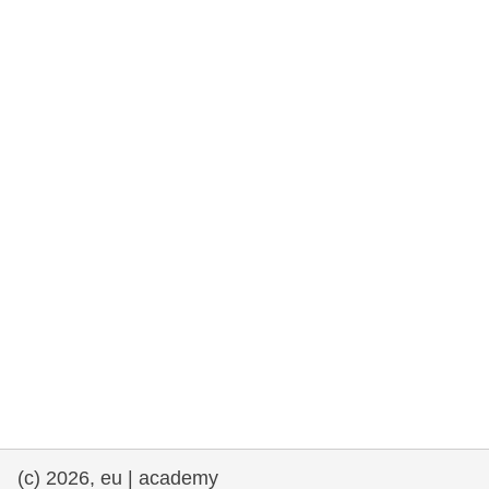
rights, & democracy
maritime & fisheries
migration & integration
nutrition, health & wellbeing
public sector leadership, innovation &
knowledge sharing
transport & infrastructure
(c) 2026, eu | academy