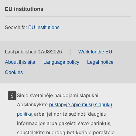
EU institutions
Search for
EU institutions
Last published 07/08/2026
Work for the EU
About this site
Language policy
Legal notice
Cookies
Šioje svetainėje naudojami slapukai.
Apsilankykite
puslapyje apie mūsų slapukų
arba, jei norite sužinoti daugiau
politiką
informacijos arba pakeisti savo parinktis,
spustelėkite nuorodą bet kurioje poraštėje.