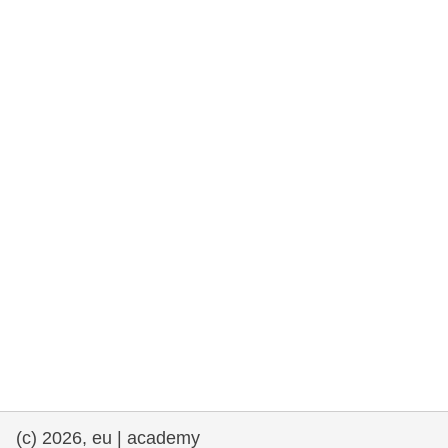
rights, & democracy
maritime & fisheries
migration & integration
nutrition, health & wellbeing
public sector leadership, innovation &
knowledge sharing
transport & infrastructure
(c) 2026, eu | academy