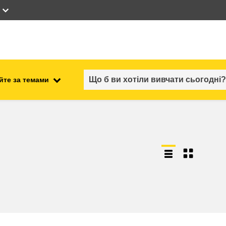
йте за темами
працевлаштування, комерційна
ості
діяльність та економіка
безпечність харчових
продуктів та продовольча
безпека
ний
нестабільність, кризові
ситуації та стійкість
ітні
гендер, нерівність та інклюзія