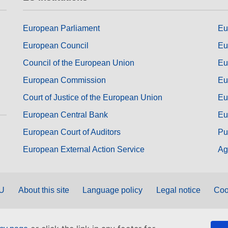
European Parliament
Eu
European Council
Eu
Council of the European Union
Eu
European Commission
Eu
Court of Justice of the European Union
Eu
European Central Bank
Eu
European Court of Auditors
Pu
European External Action Service
Ag
EU
About this site
Language policy
Legal notice
Coo