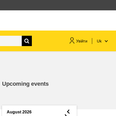
Увійти
Uk
морське судноплавство та
рибальство
міграція та інтеграція
Upcoming events
харчування, здоров'я та
добробут
лідерство в державному
секторі, інновації та обмін
◄
August 2026
знаннями