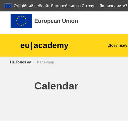
Офіційний вебсайт Європейського Союзу
Як визначити?
Перейти до головного вмісту
European Union
eu
|
academy
Досліджу
Аграрне виробництво і
На Головну
Календар
розвиток сільської місцев
діти та молодь
Calendar
міста, міський і регіональ
розвиток
дані, діджиталізація та нов
технології