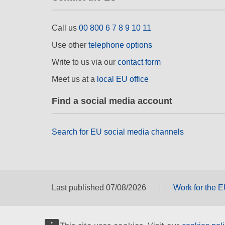
Call us
00 800 6 7 8 9 10 11
Use other
telephone options
Write to us via our
contact form
Meet us at a
local EU office
Find a social media account
Search for EU social media channels
Last published 07/08/2026
Work for the 