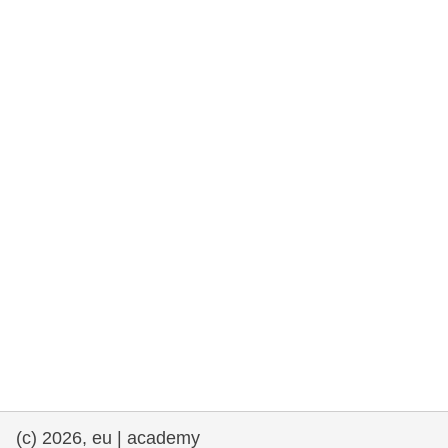
democrazia
marittimo e pesca
migrazione e integrazione
nutrizione, salute e benessere
leadership del settore pubblico,
innovazione e condivisione delle
conoscenze
trasporti e infrastrutture
(c) 2026, eu | academy