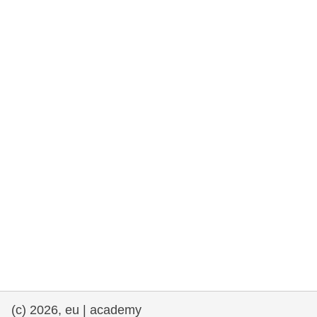
rights, & democracy
maritime & fisheries
migration & integration
nutrition, health & wellbeing
public sector leadership, innovation &
knowledge sharing
Transport und Infrastruktur
(c) 2026, eu | academy