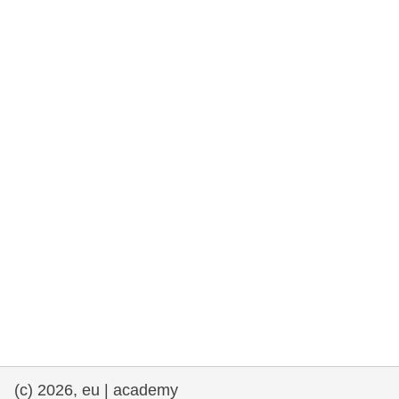
rights, & democracy
maritime & fisheries
migration & integration
nutrition, health & wellbeing
public sector leadership, innovation &
knowledge sharing
transport & infrastructure
(c) 2026, eu | academy