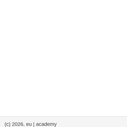
et démocratie
maritime & pêche
migration et intégration
nutrition, santé & bien-être
leadership du secteur public, innovation et
partage des connaissances
transport et infrastructure
(c) 2026, eu | academy