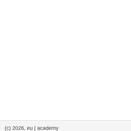
rights, & democracy
maritime & fisheries
migration & integration
nutrition, health & wellbeing
public sector leadership, innovation &
knowledge sharing
transport & infrastructure
(c) 2026, eu | academy