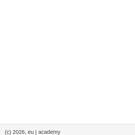
drepturile omului și democrație
maritime si pescuit
migrație și integrare
nutriție, sănătate și bunăstare
leadership în sectorul public, inovare și
schimb de cunoștințe
transport și infrastructură
(c) 2026, eu | academy