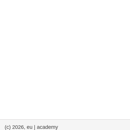
rights, & democracy
maritime & fisheries
migration & integration
nutrition, health & wellbeing
public sector leadership, innovation &
knowledge sharing
transport & infrastructure
(c) 2026, eu | academy