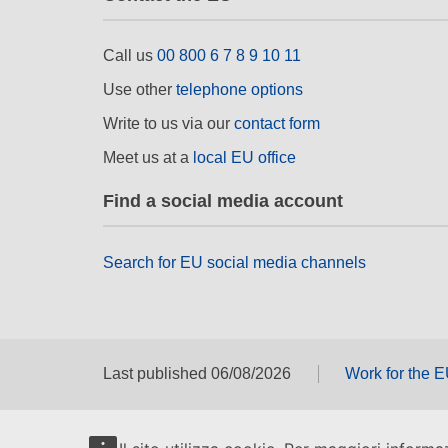
Call us
00 800 6 7 8 9 10 11
Use other
telephone options
Write to us via our
contact form
Meet us at a
local EU office
Find a social media account
Search for EU social media channels
Last published 06/08/2026
Work for the 