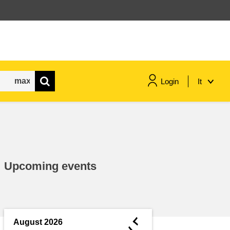
Login
It
marittimo e pesca
migrazione e integrazione
Upcoming events
nutrizione, salute e benessere
leadership del settore pubblico,
innovazione e condivisione delle
◄
August 2026
conoscenze