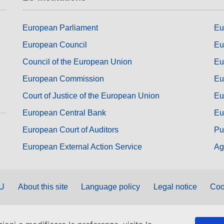
European Parliament
Eu
European Council
Eu
Council of the European Union
Eu
European Commission
Eu
Court of Justice of the European Union
Eu
European Central Bank
Eu
European Court of Auditors
Pu
European External Action Service
Ag
EU
About this site
Language policy
Legal notice
Coo