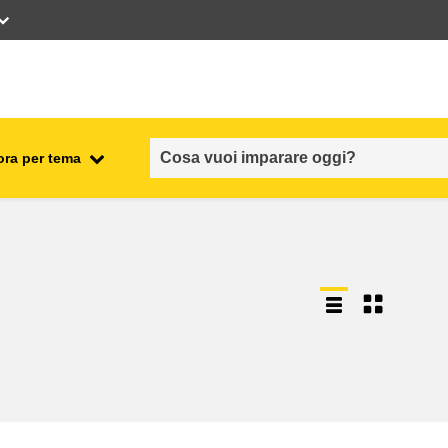
ora per tema
occupazione, commercio ed
economia
sicurezza e protezione alimentare
fragilità, situazioni di crisi e
ionale
resilienza
genere, disuguaglianza e
inclusione