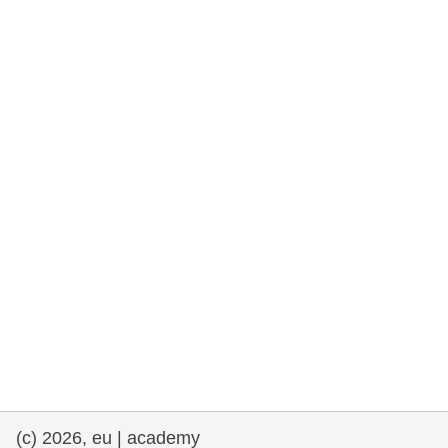
e democracia
assuntos marítimos e política das pescas
migração e integração
nutrição, saúde e bem-estar
liderança do setor público, inovação e
compartilhamento de conhecimento
transporte e infraestrutura
(c) 2026, eu | academy