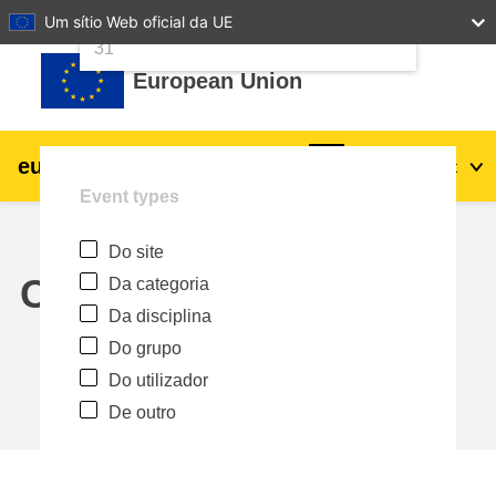
24
25
26
27
28
29
30
Um sítio Web oficial da UE
Ir para o conteúdo principal
31
European Union
eu
|
academy
Entrar
Pt
Event types
Explore by topic:
Do site
agricultura e desenvolvimento rural
Calendar
Da categoria
Da disciplina
crianças e jovens
Do grupo
Do utilizador
cidades, desenvolvimento urbano e
De outro
regional
dados, digital e tecnologia