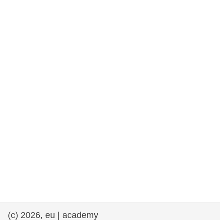
rights, & democracy
maritime & fisheries
migration & integration
nutrition, health & wellbeing
public sector leadership, innovation &
knowledge sharing
transport & infrastructure
(c) 2026, eu | academy