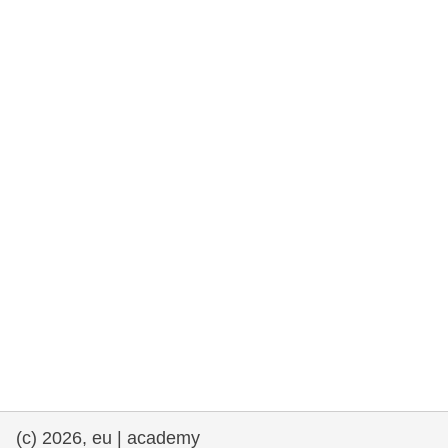
democrazia
marittimo e pesca
migrazione e integrazione
nutrizione, salute e benessere
leadership del settore pubblico,
innovazione e condivisione delle
conoscenze
trasporti e infrastrutture
(c) 2026, eu | academy