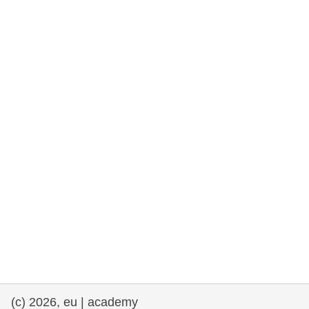
rights, & democracy
maritime & fisheries
migration & integration
nutrition, health & wellbeing
public sector leadership, innovation &
knowledge sharing
transport & infrastructure
(c) 2026, eu | academy