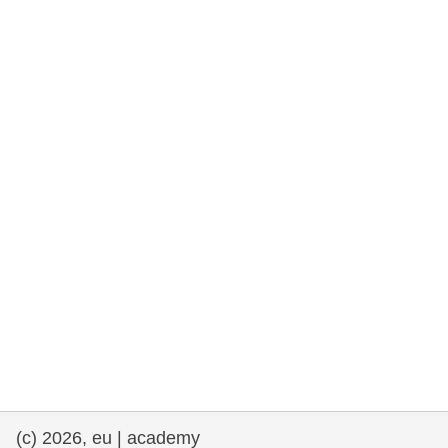
rights, & democracy
maritime & fisheries
migration & integration
nutrition, health & wellbeing
public sector leadership, innovation &
knowledge sharing
transport & infrastructure
(c) 2026, eu | academy