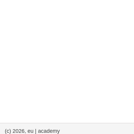
rights, & democracy
maritime & fisheries
migration & integration
nutrition, health & wellbeing
public sector leadership, innovation &
knowledge sharing
transport & infrastructure
(c) 2026, eu | academy