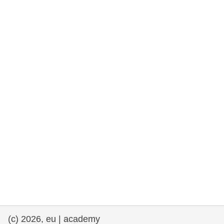
drepturile omului și democrație
maritime si pescuit
migrație și integrare
nutriție, sănătate și bunăstare
leadership în sectorul public, inovare și
schimb de cunoștințe
transport și infrastructură
(c) 2026, eu | academy