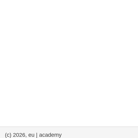
drepturile omului și democrație
maritime si pescuit
migrație și integrare
nutriție, sănătate și bunăstare
leadership în sectorul public, inovare și
schimb de cunoștințe
transport și infrastructură
(c) 2026, eu | academy