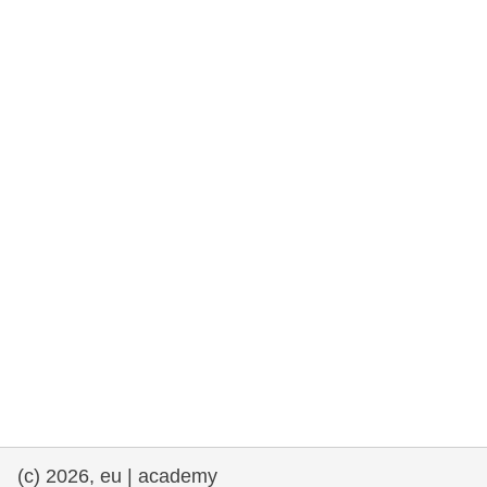
fundamentales, y democracia
marítimo y pesca
migración e integración
nutrición, salud y bienestar
liderazgo, innovación y el intercambio de
conocimientos en el sector público
transporte e infraestructuras
(c) 2026, eu | academy