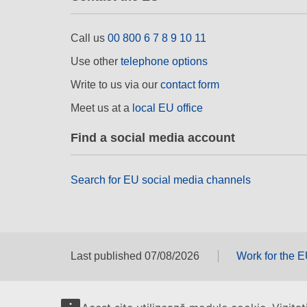
Call us
00 800 6 7 8 9 10 11
Use other
telephone options
Write to us via our
contact form
Meet us at a
local EU office
Find a social media account
Search for EU social media channels
Last published 07/08/2026
Work for the 