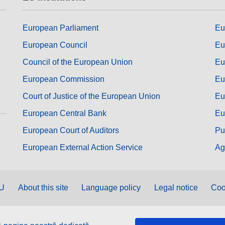
European Parliament
Eu
European Council
Eu
Council of the European Union
Eu
European Commission
Eu
Court of Justice of the European Union
Eu
European Central Bank
Eu
European Court of Auditors
Pu
European External Action Service
Ag
EU
About this site
Language policy
Legal notice
Coo