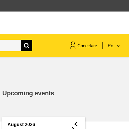
Conectare
Ro
maritime si pescuit
migrație și integrare
Upcoming events
nutriție, sănătate și bunăstare
leadership în sectorul public,
inovare și schimb de cunoștințe
◄
August 2026