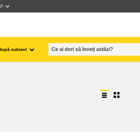
i?
după subiect
ocuparea forţei de muncă,
ala
comerţul şi economia
food safety & security
fragilitate, situații de criză și
reziliență
gen, inegalitate și incluziune