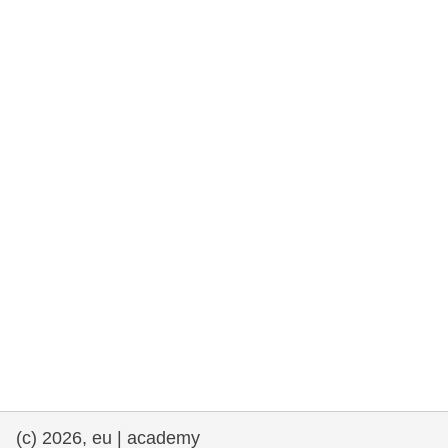
rights, & democracy
maritime & fisheries
migration & integration
nutrition, health & wellbeing
public sector leadership, innovation &
knowledge sharing
transport & infrastructure
(c) 2026, eu | academy