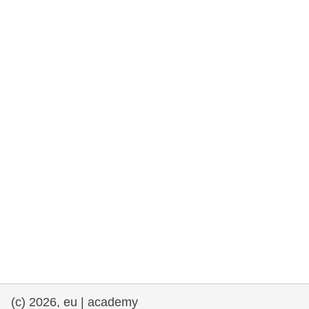
e democracia
assuntos marítimos e política das pescas
migração e integração
nutrição, saúde e bem-estar
liderança do setor público, inovação e
compartilhamento de conhecimento
transporte e infraestrutura
(c) 2026, eu | academy