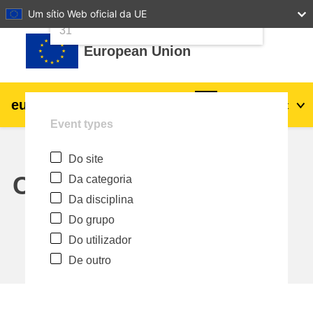
24
25
26
27
28
29
30
Um sítio Web oficial da UE
Ir para o conteúdo principal
31
European Union
eu
|
academy
Entrar
Pt
Event types
Explore by topic:
Do site
agricultura e desenvolvimento rural
Calendar
Da categoria
Da disciplina
crianças e jovens
Do grupo
Do utilizador
cidades, desenvolvimento urbano e
De outro
regional
dados, digital e tecnologia