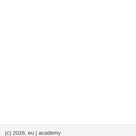
rights, & democracy
maritime & fisheries
migration & integration
nutrition, health & wellbeing
public sector leadership, innovation &
knowledge sharing
transport & infrastructure
(c) 2026, eu | academy