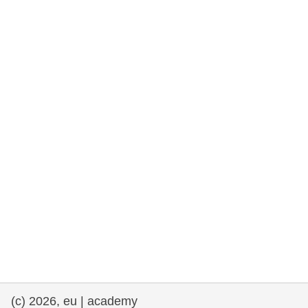
rights, & democracy
maritime & fisheries
migration & integration
nutrition, health & wellbeing
public sector leadership, innovation &
knowledge sharing
transport & infrastructure
(c) 2026, eu | academy