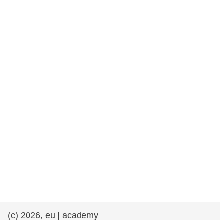
e democracia
assuntos marítimos e política das pescas
migração e integração
nutrição, saúde e bem-estar
liderança do setor público, inovação e
compartilhamento de conhecimento
transporte e infraestrutura
(c) 2026, eu | academy