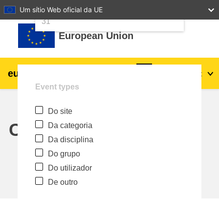
24
25
26
27
28
29
30
Um sítio Web oficial da UE
Ir para o conteúdo principal
31
European Union
eu
|
academy
Entrar
Pt
Event types
Explore by topic:
Do site
agricultura e desenvolvimento rural
Calendar
Da categoria
Da disciplina
crianças e jovens
Do grupo
Do utilizador
cidades, desenvolvimento urbano e
De outro
regional
dados, digital e tecnologia