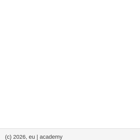
rights, & democracy
maritime & fisheries
migration & integration
nutrition, health & wellbeing
public sector leadership, innovation &
knowledge sharing
transport & infrastructure
(c) 2026, eu | academy