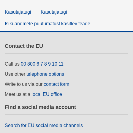
Kasutajatugi
Kasutajatugi
Isikuandmete puutumatust käsitlev teade
Contact the EU
Call us
00 800 6 7 8 9 10 11
Use other
telephone options
Write to us via our
contact form
Meet us at a
local EU office
Find a social media account
Search for EU social media channels