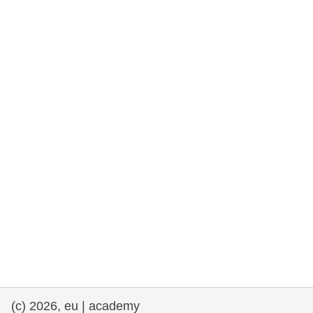
rights, & democracy
maritime & fisheries
migration & integration
nutrition, health & wellbeing
public sector leadership, innovation &
knowledge sharing
transport & infrastructure
(c) 2026, eu | academy