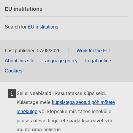
EU institutions
Search for
EU institutions
Last published 07/08/2026
Work for the EU
About this site
Language policy
Legal notice
Cookies
Sellel veebisaidil kasutatakse küpsiseid.
Külastage meie
küpsistega seotud põhimõtete
või klõpsake mis tahes lehekülje
lehekülge
jaluses oleval lingil, et saada lisateavet või
muuta oma eelistusi.