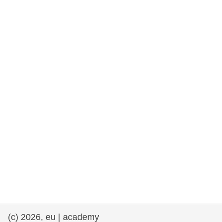
та права людини та демократія
морське судноплавство та рибальство
міграція та інтеграція
харчування, здоров'я та добробут
лідерство в державному секторі,
інновації та обмін знаннями
Транспорт та інфраструктура
(c) 2026, eu | academy