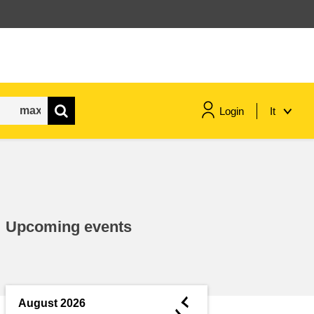
Login
It
marittimo e pesca
migrazione e integrazione
Upcoming events
nutrizione, salute e benessere
leadership del settore pubblico,
innovazione e condivisione delle
◄
August 2026
conoscenze