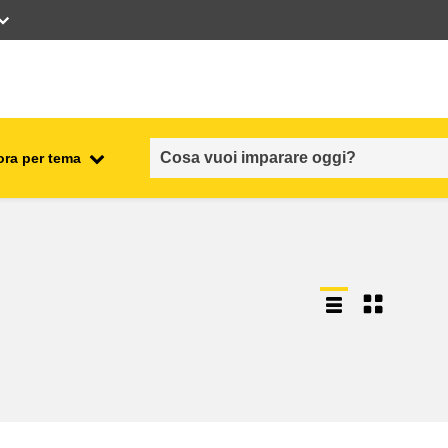
ora per tema
occupazione, commercio ed
economia
sicurezza e protezione alimentare
fragilità, situazioni di crisi e
ionale
resilienza
genere, disuguaglianza e
inclusione