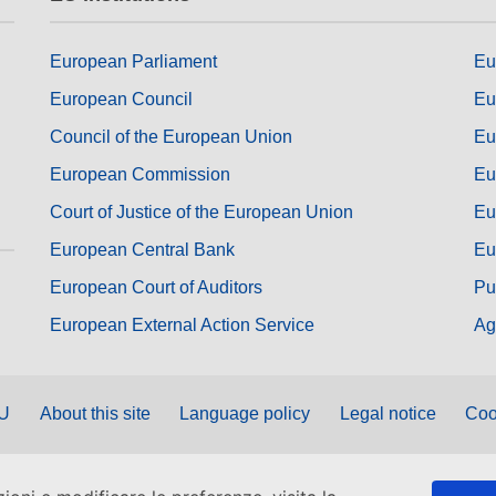
European Parliament
Eu
European Council
Eu
Council of the European Union
Eu
European Commission
Eu
Court of Justice of the European Union
Eu
European Central Bank
Eu
European Court of Auditors
Pu
European External Action Service
Ag
EU
About this site
Language policy
Legal notice
Coo