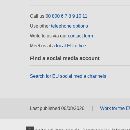
Call us
00 800 6 7 8 9 10 11
Use other
telephone options
Write to us via our
contact form
Meet us at a
local EU office
Find a social media account
Search for EU social media channels
Last published 06/08/2026
Work for the 