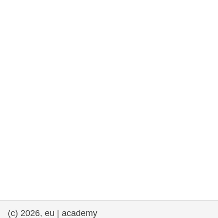
та права людини та демократія
морське судноплавство та рибальство
міграція та інтеграція
харчування, здоров'я та добробут
лідерство в державному секторі,
інновації та обмін знаннями
Транспорт та інфраструктура
(c) 2026, eu | academy