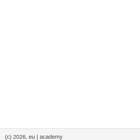
rights, & democracy
maritime & fisheries
migration & integration
nutrition, health & wellbeing
public sector leadership, innovation &
knowledge sharing
transport & infrastructure
(c) 2026, eu | academy