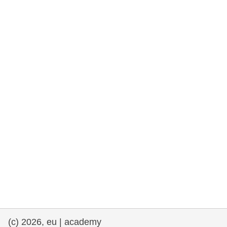
rights, & democracy
maritime & fisheries
migration & integration
nutrition, health & wellbeing
public sector leadership, innovation &
knowledge sharing
transport & infrastructure
(c) 2026, eu | academy