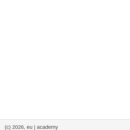
democrazia
marittimo e pesca
migrazione e integrazione
nutrizione, salute e benessere
leadership del settore pubblico,
innovazione e condivisione delle
conoscenze
trasporti e infrastrutture
(c) 2026, eu | academy