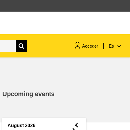
Acceder
Es
marítimo y pesca
migración e integración
Upcoming events
nutrición, salud y bienestar
liderazgo, innovación y el
intercambio de conocimientos en
◄
August 2026
el sector público