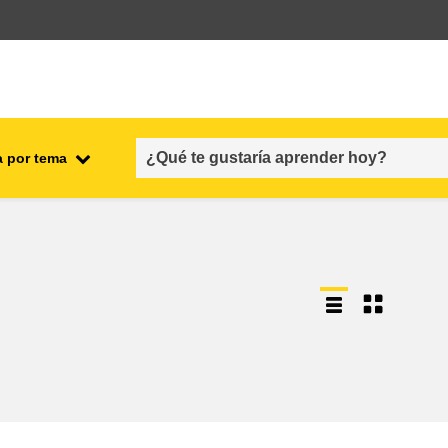
a por tema
l
empleo, comercio y economía
cadena y seguridad alimenticias
s y
fragilidad, situaciones de crisis y
resiliencia
género, desigualdad e inclusión