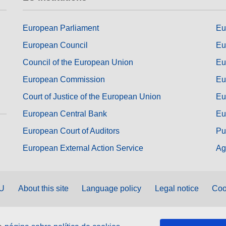
European Parliament
Eu
European Council
Eu
Council of the European Union
Eu
European Commission
Eu
Court of Justice of the European Union
Eu
European Central Bank
Eu
European Court of Auditors
Pu
European External Action Service
Ag
EU
About this site
Language policy
Legal notice
Coo