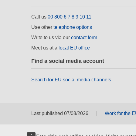
Call us
00 800 6 7 8 9 10 11
Use other
telephone options
Write to us via our
contact form
Meet us at a
local EU office
Find a social media account
Search for EU social media channels
Last published 07/08/2026
Work for the 