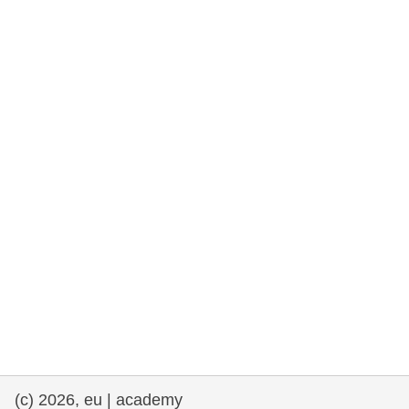
rights, & democracy
maritime & fisheries
migration & integration
nutrition, health & wellbeing
public sector leadership, innovation &
knowledge sharing
Transport und Infrastruktur
(c) 2026, eu | academy