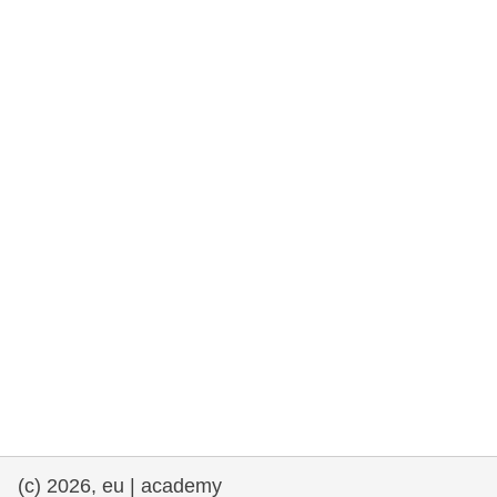
rights, & democracy
maritime & fisheries
migration & integration
nutrition, health & wellbeing
public sector leadership, innovation &
knowledge sharing
transport & infrastructure
(c) 2026, eu | academy