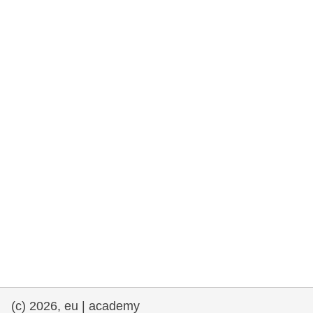
rights, & democracy
maritime & fisheries
migration & integration
nutrition, health & wellbeing
public sector leadership, innovation &
knowledge sharing
transport & infrastructure
(c) 2026, eu | academy