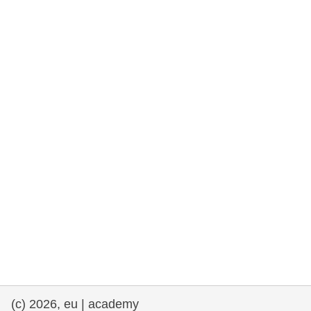
rights, & democracy
maritime & fisheries
migration & integration
nutrition, health & wellbeing
public sector leadership, innovation &
knowledge sharing
transport & infrastructure
(c) 2026, eu | academy