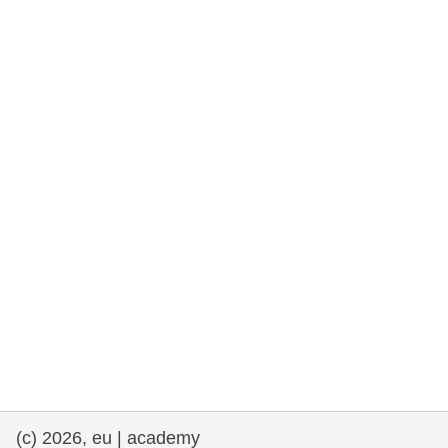
rights, & democracy
maritime & fisheries
migration & integration
nutrition, health & wellbeing
public sector leadership, innovation &
knowledge sharing
transport & infrastructure
(c) 2026, eu | academy