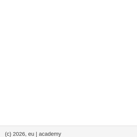
rights, & democracy
maritime & fisheries
migration & integration
nutrition, health & wellbeing
public sector leadership, innovation &
knowledge sharing
transport & infrastructure
(c) 2026, eu | academy