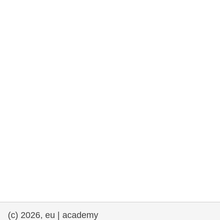
et démocratie
maritime & pêche
migration et intégration
nutrition, santé & bien-être
leadership du secteur public, innovation et
partage des connaissances
transport et infrastructure
(c) 2026, eu | academy