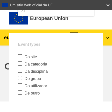
24
25
26
27
28
29
30
Um sítio Web oficial da UE
Ir para o conteúdo principal
31
European Union
eu
|
academy
Entrar
Pt
Event types
Explore by topic:
Do site
agricultura e desenvolvimento rural
Calendar
Da categoria
Da disciplina
crianças e jovens
Do grupo
Do utilizador
cidades, desenvolvimento urbano e
De outro
regional
dados, digital e tecnologia