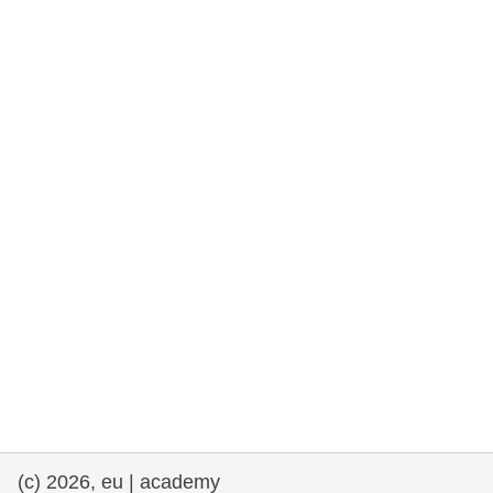
e democracia
assuntos marítimos e política das pescas
migração e integração
nutrição, saúde e bem-estar
liderança do setor público, inovação e
compartilhamento de conhecimento
transporte e infraestrutura
(c) 2026, eu | academy